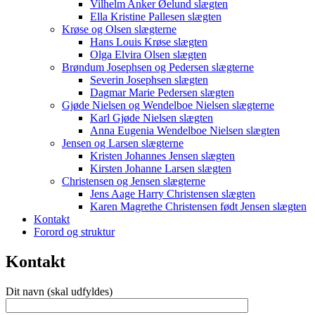
Vilhelm Anker Øelund slægten
Ella Kristine Pallesen slægten
Krøse og Olsen slægterne
Hans Louis Krøse slægten
Olga Elvira Olsen slægten
Brøndum Josephsen og Pedersen slægterne
Severin Josephsen slægten
Dagmar Marie Pedersen slægten
Gjøde Nielsen og Wendelboe Nielsen slægterne
Karl Gjøde Nielsen slægten
Anna Eugenia Wendelboe Nielsen slægten
Jensen og Larsen slægterne
Kristen Johannes Jensen slægten
Kirsten Johanne Larsen slægten
Christensen og Jensen slægterne
Jens Aage Harry Christensen slægten
Karen Magrethe Christensen født Jensen slægten
Kontakt
Forord og struktur
Kontakt
Dit navn (skal udfyldes)