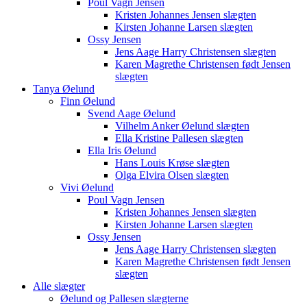
Poul Vagn Jensen
Kristen Johannes Jensen slægten
Kirsten Johanne Larsen slægten
Ossy Jensen
Jens Aage Harry Christensen slægten
Karen Magrethe Christensen født Jensen
slægten
Tanya Øelund
Finn Øelund
Svend Aage Øelund
Vilhelm Anker Øelund slægten
Ella Kristine Pallesen slægten
Ella Iris Øelund
Hans Louis Krøse slægten
Olga Elvira Olsen slægten
Vivi Øelund
Poul Vagn Jensen
Kristen Johannes Jensen slægten
Kirsten Johanne Larsen slægten
Ossy Jensen
Jens Aage Harry Christensen slægten
Karen Magrethe Christensen født Jensen
slægten
Alle slægter
Øelund og Pallesen slægterne