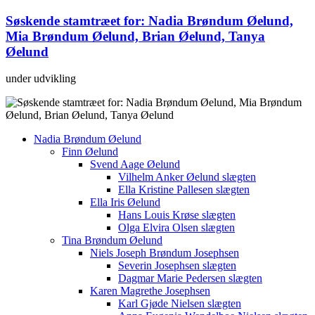
Søskende stamtræet for: Nadia Brøndum Øelund,
Mia Brøndum Øelund, Brian Øelund, Tanya
Øelund
under udvikling
Nadia Brøndum Øelund
Finn Øelund
Svend Aage Øelund
Vilhelm Anker Øelund slægten
Ella Kristine Pallesen slægten
Ella Iris Øelund
Hans Louis Krøse slægten
Olga Elvira Olsen slægten
Tina Brøndum Øelund
Niels Joseph Brøndum Josephsen
Severin Josephsen slægten
Dagmar Marie Pedersen slægten
Karen Magrethe Josephsen
Karl Gjøde Nielsen slægten