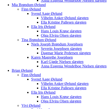
Anna Eugenia Wendelboe Nielsen slægten
Mia Brøndum Øelund
Finn Øelund
Svend Aage Øelund
Vilhelm Anker Øelund slægten
Ella Kristine Pallesen slægten
Ella Iris Øelund
Hans Louis Krøse slægten
Olga Elvira Olsen slægten
Tina Brøndum Øelund
Niels Joseph Brøndum Josephsen
Severin Josephsen slægten
Dagmar Marie Pedersen slægten
Karen Magrethe Josephsen
Karl Gjøde Nielsen slægten
Anna Eugenia Wendelboe Nielsen slægten
Brian Øelund
Finn Øelund
Svend Aage Øelund
Vilhelm Anker Øelund slægten
Ella Kristine Pallesen slægten
Ella Iris Øelund
Hans Louis Krøse slægten
Olga Elvira Olsen slægten
Vivi Øelund