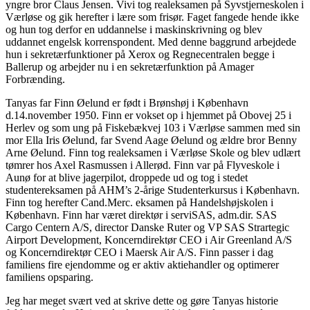
yngre bror Claus Jensen. Vivi tog realeksamen på Syvstjerneskolen i
Værløse og gik herefter i lære som frisør. Faget fangede hende ikke
og hun tog derfor en uddannelse i maskinskrivning og blev
uddannet engelsk korrenspondent. Med denne baggrund arbejdede
hun i sekretærfunktioner på Xerox og Regnecentralen begge i
Ballerup og arbejder nu i en sekretærfunktion på Amager
Forbrænding.
Tanyas far Finn Øelund er født i Brønshøj i København
d.14.november 1950. Finn er vokset op i hjemmet på Obovej 25 i
Herlev og som ung på Fiskebækvej 103 i Værløse sammen med sin
mor Ella Iris Øelund, far Svend Aage Øelund og ældre bror Benny
Arne Øelund. Finn tog realeksamen i Værløse Skole og blev udlært
tømrer hos Axel Rasmussen i Allerød. Finn var på Flyveskole i
Aunø for at blive jagerpilot, droppede ud og tog i stedet
studentereksamen på AHM’s 2-årige Studenterkursus i København.
Finn tog herefter Cand.Merc. eksamen på Handelshøjskolen i
København. Finn har været direktør i serviSAS, adm.dir. SAS
Cargo Centern A/S, director Danske Ruter og VP SAS Strartegic
Airport Development, Koncerndirektør CEO i Air Greenland A/S
og Koncerndirektør CEO i Maersk Air A/S. Finn passer i dag
familiens fire ejendomme og er aktiv aktiehandler og optimerer
familiens opsparing.
Jeg har meget svært ved at skrive dette og gøre Tanyas historie