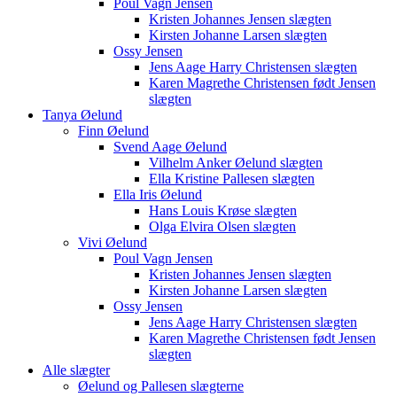
Poul Vagn Jensen
Kristen Johannes Jensen slægten
Kirsten Johanne Larsen slægten
Ossy Jensen
Jens Aage Harry Christensen slægten
Karen Magrethe Christensen født Jensen
slægten
Tanya Øelund
Finn Øelund
Svend Aage Øelund
Vilhelm Anker Øelund slægten
Ella Kristine Pallesen slægten
Ella Iris Øelund
Hans Louis Krøse slægten
Olga Elvira Olsen slægten
Vivi Øelund
Poul Vagn Jensen
Kristen Johannes Jensen slægten
Kirsten Johanne Larsen slægten
Ossy Jensen
Jens Aage Harry Christensen slægten
Karen Magrethe Christensen født Jensen
slægten
Alle slægter
Øelund og Pallesen slægterne