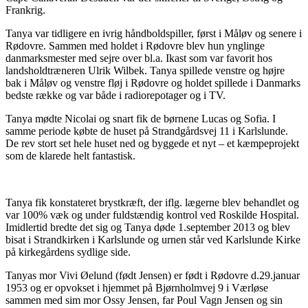
Frankrig.
Tanya var tidligere en ivrig håndboldspiller, først i Måløv og senere i
Rødovre. Sammen med holdet i Rødovre blev hun ynglinge
danmarksmester med sejre over bl.a. Ikast som var favorit hos
landsholdtræneren Ulrik Wilbek. Tanya spillede venstre og højre
bak i Måløv og venstre fløj i Rødovre og holdet spillede i Danmarks
bedste række og var både i radiorepotager og i TV.
Tanya mødte Nicolai og snart fik de børnene Lucas og Sofia. I
samme periode købte de huset på Strandgårdsvej 11 i Karlslunde.
De rev stort set hele huset ned og byggede et nyt – et kæmpeprojekt
som de klarede helt fantastisk.
Tanya fik konstateret brystkræft, der iflg. lægerne blev behandlet og
var 100% væk og under fuldstændig kontrol ved Roskilde Hospital.
Imidlertid bredte det sig og Tanya døde 1.september 2013 og blev
bisat i Strandkirken i Karlslunde og urnen står ved Karlslunde Kirke
på kirkegårdens sydlige side.
Tanyas mor Vivi Øelund (født Jensen) er født i Rødovre d.29.januar
1953 og er opvokset i hjemmet på Bjørnholmvej 9 i Værløse
sammen med sim mor Ossy Jensen, far Poul Vagn Jensen og sin