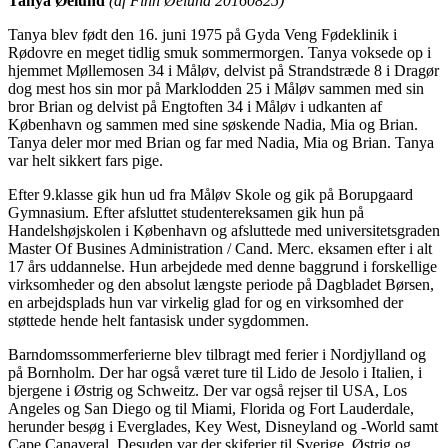
Tanya Øelund
(af Finn Øelund 20160825)
Tanya blev født den 16. juni 1975 på Gyda Veng Fødeklinik i
Rødovre en meget tidlig smuk sommermorgen. Tanya voksede op i
hjemmet Møllemosen 34 i Måløv, delvist på Strandstræde 8 i Dragør
dog mest hos sin mor på Marklodden 25 i Måløv sammen med sin
bror Brian og delvist på Engtoften 34 i Måløv i udkanten af
København og sammen med sine søskende Nadia, Mia og Brian.
Tanya deler mor med Brian og far med Nadia, Mia og Brian. Tanya
var helt sikkert fars pige.
Efter 9.klasse gik hun ud fra Måløv Skole og gik på Borupgaard
Gymnasium. Efter afsluttet studentereksamen gik hun på
Handelshøjskolen i København og afsluttede med universitetsgraden
Master Of Busines Administration / Cand. Merc. eksamen efter i alt
17 års uddannelse. Hun arbejdede med denne baggrund i forskellige
virksomheder og den absolut længste periode på Dagbladet Børsen,
en arbejdsplads hun var virkelig glad for og en virksomhed der
støttede hende helt fantasisk under sygdommen.
Barndomssommerferierne blev tilbragt med ferier i Nordjylland og
på Bornholm. Der har også været ture til Lido de Jesolo i Italien, i
bjergene i Østrig og Schweitz. Der var også rejser til USA, Los
Angeles og San Diego og til Miami, Florida og Fort Lauderdale,
herunder besøg i Everglades, Key West, Disneyland og -World samt
Cape Canaveral. Desuden var der skiferier til Sverige, Østrig og