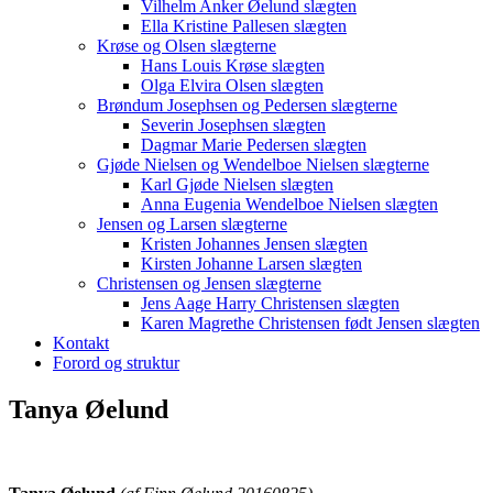
Vilhelm Anker Øelund slægten
Ella Kristine Pallesen slægten
Krøse og Olsen slægterne
Hans Louis Krøse slægten
Olga Elvira Olsen slægten
Brøndum Josephsen og Pedersen slægterne
Severin Josephsen slægten
Dagmar Marie Pedersen slægten
Gjøde Nielsen og Wendelboe Nielsen slægterne
Karl Gjøde Nielsen slægten
Anna Eugenia Wendelboe Nielsen slægten
Jensen og Larsen slægterne
Kristen Johannes Jensen slægten
Kirsten Johanne Larsen slægten
Christensen og Jensen slægterne
Jens Aage Harry Christensen slægten
Karen Magrethe Christensen født Jensen slægten
Kontakt
Forord og struktur
Tanya Øelund