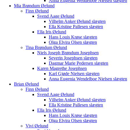
Anna Eugenia Wendelboe Nielsen slægten
Mia Brøndum Øelund
Finn Øelund
Svend Aage Øelund
Vilhelm Anker Øelund slægten
Ella Kristine Pallesen slægten
Ella Iris Øelund
Hans Louis Krøse slægten
Olga Elvira Olsen slægten
Tina Brøndum Øelund
Niels Joseph Brøndum Josephsen
Severin Josephsen slægten
Dagmar Marie Pedersen slægten
Karen Magrethe Josephsen
Karl Gjøde Nielsen slægten
Anna Eugenia Wendelboe Nielsen slægten
Brian Øelund
Finn Øelund
Svend Aage Øelund
Vilhelm Anker Øelund slægten
Ella Kristine Pallesen slægten
Ella Iris Øelund
Hans Louis Krøse slægten
Olga Elvira Olsen slægten
Vivi Øelund