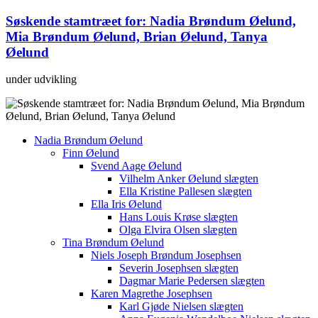
Søskende stamtræet for: Nadia Brøndum Øelund,
Mia Brøndum Øelund, Brian Øelund, Tanya
Øelund
under udvikling
Nadia Brøndum Øelund
Finn Øelund
Svend Aage Øelund
Vilhelm Anker Øelund slægten
Ella Kristine Pallesen slægten
Ella Iris Øelund
Hans Louis Krøse slægten
Olga Elvira Olsen slægten
Tina Brøndum Øelund
Niels Joseph Brøndum Josephsen
Severin Josephsen slægten
Dagmar Marie Pedersen slægten
Karen Magrethe Josephsen
Karl Gjøde Nielsen slægten