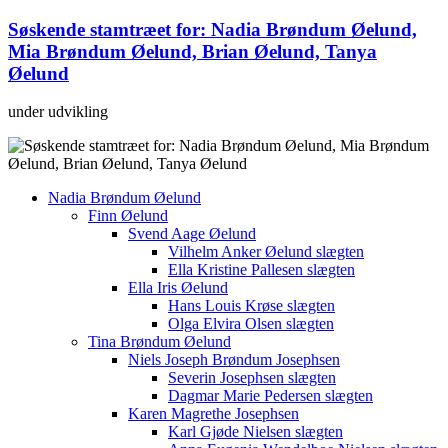
Søskende stamtræet for: Nadia Brøndum Øelund,
Mia Brøndum Øelund, Brian Øelund, Tanya
Øelund
under udvikling
Nadia Brøndum Øelund
Finn Øelund
Svend Aage Øelund
Vilhelm Anker Øelund slægten
Ella Kristine Pallesen slægten
Ella Iris Øelund
Hans Louis Krøse slægten
Olga Elvira Olsen slægten
Tina Brøndum Øelund
Niels Joseph Brøndum Josephsen
Severin Josephsen slægten
Dagmar Marie Pedersen slægten
Karen Magrethe Josephsen
Karl Gjøde Nielsen slægten