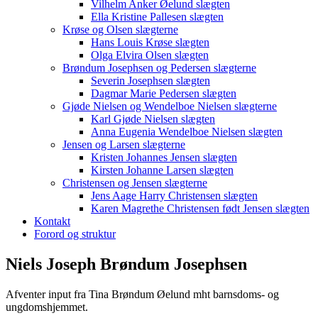
Vilhelm Anker Øelund slægten
Ella Kristine Pallesen slægten
Krøse og Olsen slægterne
Hans Louis Krøse slægten
Olga Elvira Olsen slægten
Brøndum Josephsen og Pedersen slægterne
Severin Josephsen slægten
Dagmar Marie Pedersen slægten
Gjøde Nielsen og Wendelboe Nielsen slægterne
Karl Gjøde Nielsen slægten
Anna Eugenia Wendelboe Nielsen slægten
Jensen og Larsen slægterne
Kristen Johannes Jensen slægten
Kirsten Johanne Larsen slægten
Christensen og Jensen slægterne
Jens Aage Harry Christensen slægten
Karen Magrethe Christensen født Jensen slægten
Kontakt
Forord og struktur
Niels Joseph Brøndum Josephsen
Afventer input fra Tina Brøndum Øelund mht barnsdoms- og
ungdomshjemmet.