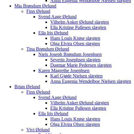
Anna Eugenia Wendelboe Nielsen slægten
Mia Brøndum Øelund
Finn Øelund
Svend Aage Øelund
Vilhelm Anker Øelund slægten
Ella Kristine Pallesen slægten
Ella Iris Øelund
Hans Louis Krøse slægten
Olga Elvira Olsen slægten
Tina Brøndum Øelund
Niels Joseph Brøndum Josephsen
Severin Josephsen slægten
Dagmar Marie Pedersen slægten
Karen Magrethe Josephsen
Karl Gjøde Nielsen slægten
Anna Eugenia Wendelboe Nielsen slægten
Brian Øelund
Finn Øelund
Svend Aage Øelund
Vilhelm Anker Øelund slægten
Ella Kristine Pallesen slægten
Ella Iris Øelund
Hans Louis Krøse slægten
Olga Elvira Olsen slægten
Vivi Øelund