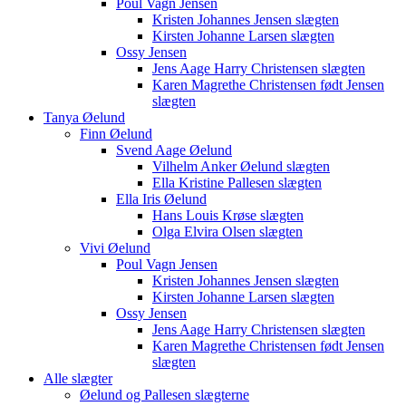
Poul Vagn Jensen
Kristen Johannes Jensen slægten
Kirsten Johanne Larsen slægten
Ossy Jensen
Jens Aage Harry Christensen slægten
Karen Magrethe Christensen født Jensen
slægten
Tanya Øelund
Finn Øelund
Svend Aage Øelund
Vilhelm Anker Øelund slægten
Ella Kristine Pallesen slægten
Ella Iris Øelund
Hans Louis Krøse slægten
Olga Elvira Olsen slægten
Vivi Øelund
Poul Vagn Jensen
Kristen Johannes Jensen slægten
Kirsten Johanne Larsen slægten
Ossy Jensen
Jens Aage Harry Christensen slægten
Karen Magrethe Christensen født Jensen
slægten
Alle slægter
Øelund og Pallesen slægterne